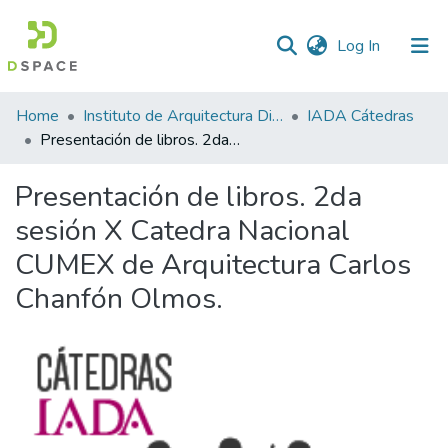
(current)
Log In
Statistics
Home
Instituto de Arquitectura Diseño y Arte
IADA Cátedras
Presentación de libros. 2da sesión X Catedra Nacional CUMEX de Arquitectura Carlos Chanfón Olmos.
Presentación de libros. 2da
sesión X Catedra Nacional
CUMEX de Arquitectura Carlos
Chanfón Olmos.