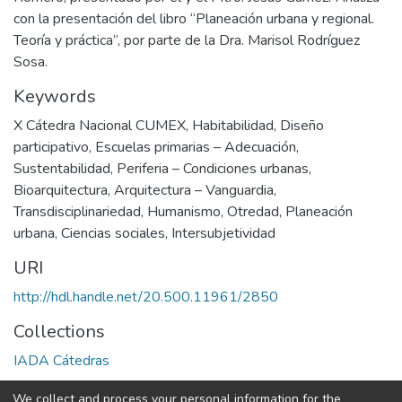
con la presentación del libro “Planeación urbana y regional.
Teoría y práctica”, por parte de la Dra. Marisol Rodríguez
Sosa.
Keywords
X Cátedra Nacional CUMEX
,
Habitabilidad
,
Diseño
participativo
,
Escuelas primarias – Adecuación
,
Sustentabilidad
,
Periferia – Condiciones urbanas
,
Bioarquitectura
,
Arquitectura – Vanguardia
,
Transdisciplinariedad
,
Humanismo
,
Otredad
,
Planeación
urbana
,
Ciencias sociales
,
Intersubjetividad
URI
http://hdl.handle.net/20.500.11961/2850
Collections
IADA Cátedras
We collect and process your personal information for the