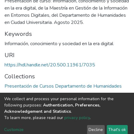
Presentación de curso: Información, conocimiento y sociedad
en la era digital, de la Maestría en Gestión de la Información
en Entornos Digitales, del Departamento de Humanidades
en Ciudad Universitaria. Agosto 2025.
Keywords
Información, conocimiento y sociedad en la era digital
URI
https://hdl.handle.net/20.500.11961/7035
Collections
Presentación de Cursos Departamento de Humanidades
We collect and process your personal information for the
Full item page
following purposes:
Authentication, Preferences,
Acknowledgement and Statistics
.
Av. Plutarco Elías Calles #1210 Fovissste Chamizal Ciudad Juárez,
To learn more, please read our
privacy policy
.
Chih., Méx. C.P. 32310 Tel.+52(656)688 2100 al 09
Customize
Decline
That's ok
Cookie settings
UACJ