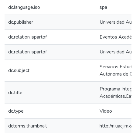
dc.language.iso
spa
dc.publisher
Universidad Aut
dc.relation.ispartof
Eventos Académ
dc.relation.ispartof
Universidad Aut
Servicios Estudia
dc.subject
Autónoma de Ciud
Programa Integral
dc.title
Académicas.Catál
dc.type
Video
dcterms.thumbnail
http://ri.uacj.mx