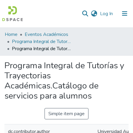
(current)
Log In
Statistics
Home
Eventos Académicos
Programa Integral de Tutorías y Trayectorias Académicas
Programa Integral de Tutorías y Trayectorias Académicas.Catálogo de servicios para alumnos
Programa Integral de Tutorías y
Trayectorias
Académicas.Catálogo de
servicios para alumnos
Simple item page
dc.contributor.author
Universidad Aut