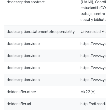
dc.description.abstract
(UAMI), Coordinac
estudiantil (COBE
trabajo, centro de
social y bibliote
dc.description.statementofresponsibility
Universidad Aut
dc.description.video
https://www.yo
dc.description.video
https://www.yo
dc.description.video
https://www.yo
dc.description.video
https://www.yo
dc.identifier.other
Ak22(A)
dc.identifier.uri
http://hdl.hand