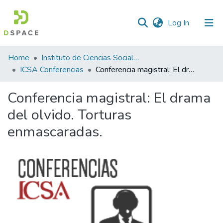
(current)
Log In
Statistics
Home
Instituto de Ciencias Sociales y Administración
ICSA Conferencias
Conferencia magistral: El drama del olvido. Torturas enmascaradas.
Conferencia magistral: El drama
del olvido. Torturas
enmascaradas.