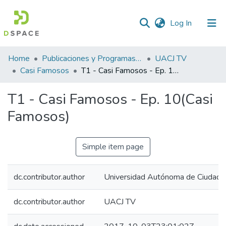
(current)
Log In
Statistics
Home
Publicaciones y Programas de TV de la UACJ
UACJ TV
Casi Famosos
T1 - Casi Famosos - Ep. 10(Casi Famosos)
T1 - Casi Famosos - Ep. 10(Casi
Famosos)
Simple item page
dc.contributor.author
Universidad Autónoma de Ciudad J
dc.contributor.author
UACJ TV