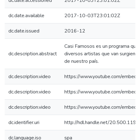
dc.date.accessioned
2017-10-03T23:01:02Z
dc.date.available
2017-10-03T23:01:02Z
dc.date.issued
2016-12
Casi Famosos es un programa que
dc.description.abstract
diversos artistas que van surgiendo
de nuestro país.
dc.description.video
https://www.youtube.com/embed
dc.description.video
https://www.youtube.com/embe
dc.description.video
https://www.youtube.com/embe
dc.identifier.uri
http://hdl.handle.net/20.500.11
dc.language.iso
spa