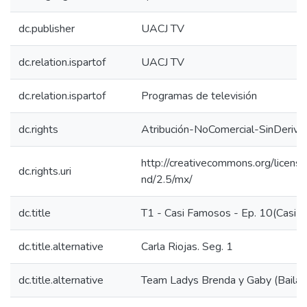
dc.publisher
UACJ TV
dc.relation.ispartof
UACJ TV
dc.relation.ispartof
Programas de televisión
dc.rights
Atribución-NoComercial-SinDeriva
http://creativecommons.org/licens
dc.rights.uri
nd/2.5/mx/
dc.title
T1 - Casi Famosos - Ep. 10(Casi 
dc.title.alternative
Carla Riojas. Seg. 1
dc.title.alternative
Team Ladys Brenda y Gaby (Bailari