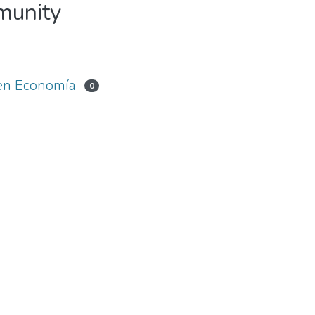
mmunity
 en Economía
0