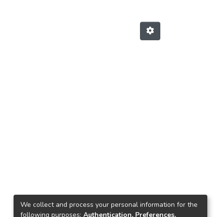
We collect and process your personal information for the
following purposes:
Authentication, Preferences,