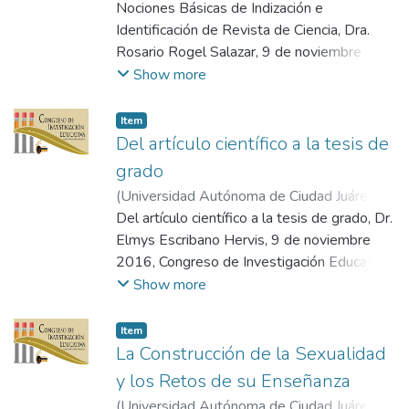
2016-11
Nociones Básicas de Indización e
)
Universidad Autónoma de
Ciudad Juárez
Identificación de Revista de Ciencia, Dra.
;
Rogel Salazar, Rosario
Rosario Rogel Salazar, 9 de noviembre
2016, Congreso de Investigación Educativa
Show more
en el Estado de Chihuahua, Universidad
Autónoma de Ciudad Juárez.
Item
Del artículo científico a la tesis de
grado
(
Universidad Autónoma de Ciudad Juárez
,
2016-11
Del artículo científico a la tesis de grado, Dr.
)
Universidad Autónoma de
Ciudad Juárez
Elmys Escribano Hervis, 9 de noviembre
;
Escribano Hervis, Elmys
2016, Congreso de Investigación Educativa
en el Estado de Chihuahua, Universidad
Show more
Autónoma de Ciudad Juárez.
Item
La Construcción de la Sexualidad
y los Retos de su Enseñanza
(
Universidad Autónoma de Ciudad Juárez
,