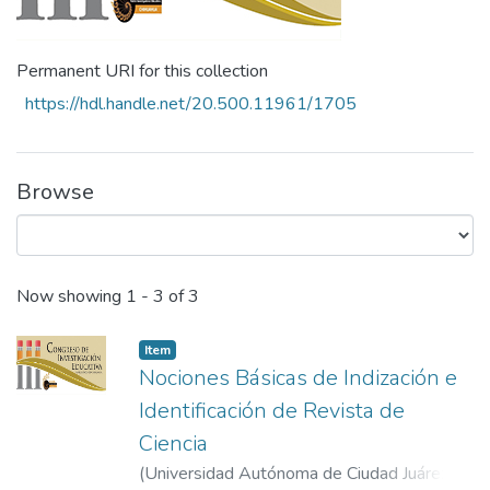
Permanent URI for this collection
https://hdl.handle.net/20.500.11961/1705
Browse
Recent Submissions
Now showing
1 - 3 of 3
Item
Nociones Básicas de Indización e
Identificación de Revista de
Ciencia
(
Universidad Autónoma de Ciudad Juárez
,