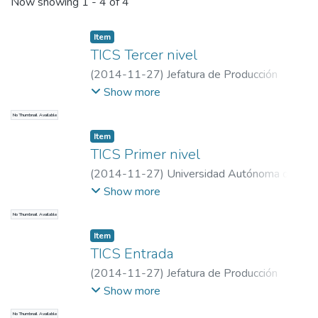
Recent Submissions
Now showing
1 - 4 of 4
Item
TICS Tercer nivel
(
2014-11-27
)
Jefatura de Producción
Multimedia, Universidad Autónoma de
Show more
Ciudad Juárez
No Thumbnail Available
Item
TICS Primer nivel
(
2014-11-27
)
Universidad Autónoma de
Ciudad Juárez
;
Coordinación de Desarrollo
Show more
de Tecnología Educativa
;
Jefatura de
No Thumbnail Available
Producción Multimedia
Item
TICS Entrada
(
2014-11-27
)
Jefatura de Producción
Multimedia, Universidad Autónoma de
Show more
Ciudad Juárez
No Thumbnail Available