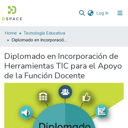
(current)
Log In
Statistics
Home
Tecnología Educativa
Diplomado en Incorporación de Herramientas TIC para el Apoyo de la Función Docente
Diplomado en Incorporación de
Herramientas TIC para el Apoyo
de la Función Docente