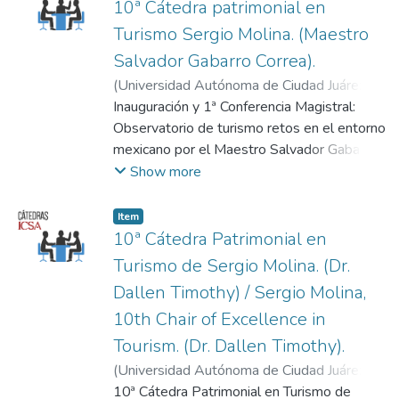
Instituto de Ciencias Sociales y
10ª Cátedra patrimonial en
Administración (ICSA) de la Universidad
Turismo Sergio Molina. (Maestro
Autónoma de Ciudad Juárez, 7 de
Salvador Gabarro Correa).
noviembre del 2018. Presentacion de
(
Universidad Autónoma de Ciudad Juárez
,
videos cortos y objetivos para diferentes
2018-11-07
Inauguración y 1ª Conferencia Magistral:
)
Universidad Autónoma de
encuentros de mercado del turismo.
Ciudad Juárez.
Observatorio de turismo retos en el entorno
mexicano por el Maestro Salvador Gabarro
Correa.
Show more
Instituto de Ciencias Sociales y
Administración (ICSA) de la Universidad
Item
Autónoma de Ciudad Juárez (UACJ). 7 de
10ª Cátedra Patrimonial en
noviembre del 2018
Turismo de Sergio Molina. (Dr.
Maestro Alonso Morares Muños (Director
Dallen Timothy) / Sergio Molina,
del Instituto de Ciencias Sociales y
10th Chair of Excellence in
Admiración)
Doctora Blanca lidia Márquez Miramontes
Tourism. (Dr. Dallen Timothy).
(Jefa del departamento de Ciencias
(
Universidad Autónoma de Ciudad Juárez
,
Administrativas)
2018-11-08
10ª Cátedra Patrimonial en Turismo de
)
Universidad Autónoma de