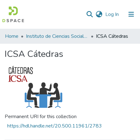
(current)
Log In
Statistics
Home
Instituto de Ciencias Sociales y Administración
ICSA Cátedras
ICSA Cátedras
Permanent URI for this collection
https://hdl.handle.net/20.500.11961/2783