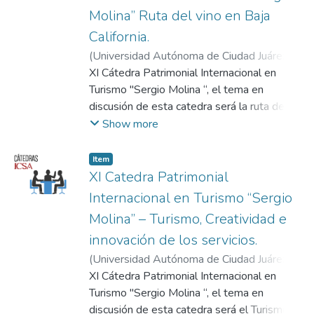
Administración (ICSA) de la Universidad
Molina” Ruta del vino en Baja
Autónoma de Ciudad Juárez(UACJ).
California.
(
Universidad Autónoma de Ciudad Juárez
,
2019-09-26
XI Cátedra Patrimonial Internacional en
)
UNIVERSIDAD
AUTÓNOMA DE CIUDAD JUÁREZ
Turismo "Sergio Molina “, el tema en
discusión de esta catedra será la ruta del
vino en Baja California impartido por la Dra.
Show more
Nora Bringas llevada a cabo el jueves 26 de
septiembre del 2019, evento realizado por
Item
el Cuerpo Académico de 31 Estudios sobre
XI Catedra Patrimonial
Turismo y Tiempo Libre del Instituto de
Internacional en Turismo “Sergio
Ciencias Sociales y Administración (ICSA)
Molina” – Turismo, Creatividad e
de la Universidad Autónoma de Ciudad
innovación de los servicios.
Juárez(UACJ).
(
Universidad Autónoma de Ciudad Juárez
,
2019-09-24
XI Cátedra Patrimonial Internacional en
)
UNIVERSIDAD
AUTÓNOMA DE CIUDAD JUÁREZ
Turismo "Sergio Molina “, el tema en
discusión de esta catedra será el Turismo,