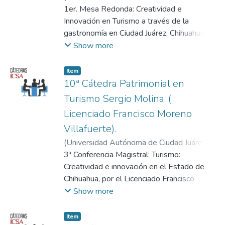
2018-11-07
1er. Mesa Redonda: Creatividad e
)
Universidad Autónoma de
Ciudad Juárez.
Innovación en Turismo a través de la
gastronomía en Ciudad Juárez, Chihuahua.
(Dr. Tomas Cuevas Contreras).
Show more
Instituto de Ciencias Sociales y
Administración (ICSA) de la Universidad
Item
Autónoma de Ciudad Juárez (UACJ). 7 de
10ª Cátedra Patrimonial en
noviembre del 2018. Expectativas sobre la
Turismo Sergio Molina. (
gastronomía en Ciudad Juárez, Chihuahua.
Licenciado Francisco Moreno
Villafuerte).
(
Universidad Autónoma de Ciudad Juárez
,
2018-11-07
3ª Conferencia Magistral: Turismo:
)
Universidad Autónoma de
Ciudad Juárez.
Creatividad e innovación en el Estado de
Chihuahua, por el Licenciado Francisco
Moreno Villafuerte. Director del Fideicomiso
Show more
¡Ah Chihuahua! y del Buró de Congresos y
Visitantes de Ciudad Juárez.
Item