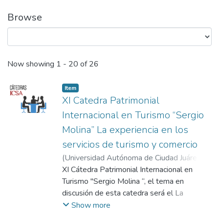
Browse
Recent Submissions
Now showing
1 - 20 of 26
Item
XI Catedra Patrimonial
Internacional en Turismo “Sergio
Molina” La experiencia en los
servicios de turismo y comercio
(
Universidad Autónoma de Ciudad Juárez
,
2019-09-25
XI Cátedra Patrimonial Internacional en
)
UNIVERSIDAD
AUTÓNOMA DE CIUDAD JUÁREZ
Turismo "Sergio Molina “, el tema en
discusión de esta catedra será el La
experiencia en los servicios de turismo y
Show more
comercio impartido por la Mtra. Yuridia