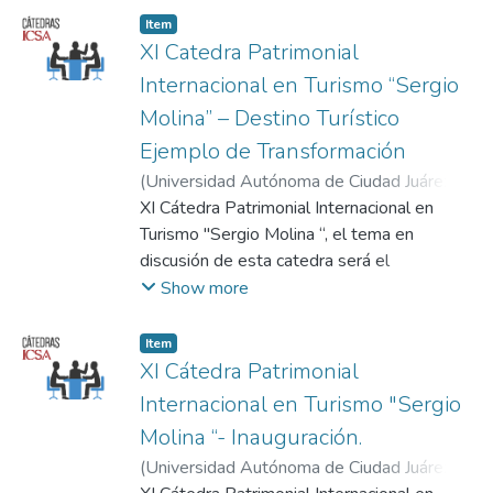
Morales llevado a cabo el Martes 24 de
Item
septiembre del 2019, evento realizado por
XI Catedra Patrimonial
el Cuerpo Académico de 31 Estudios sobre
Internacional en Turismo “Sergio
Turismo y Tiempo Libre del Instituto de
Molina” – Destino Turístico
Ciencias Sociales y Administración (ICSA)
Ejemplo de Transformación
de la Universidad Autónoma de Ciudad
Juárez(UACJ).
(
Universidad Autónoma de Ciudad Juárez
,
2019-09-25
XI Cátedra Patrimonial Internacional en
)
UNIVERSIDAD
AUTÓNOMA DE CIUDAD JUÁREZ
Turismo "Sergio Molina “, el tema en
discusión de esta catedra será el
Barranquilla: Destino Turístico Ejemplo de
Show more
Transformación impartido por el Lic. Juan
Jose Jaramillo (Secretario del patrimonio
Item
cultura y turismo de la ciudad de
XI Cátedra Patrimonial
Barranquilla llevada a cabo el Miércoles 25
Internacional en Turismo "Sergio
de septiembre del 2019, evento realizado
Molina “- Inauguración.
por el Cuerpo Académico de 31 Estudios
(
Universidad Autónoma de Ciudad Juárez
,
sobre Turismo y Tiempo Libre del Instituto